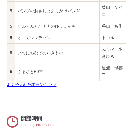
柴田 ケイ
5
パンダのおさじとふりかけパンダ
コ
5
サルくんとバナナのゆうえんち
谷口 智則
5
オニガシマラソン
トロル
ふくべ あ
5
いちにちなぞのいきもの
きひろ
道浦 母都
5
ふるさと60年
子
よく読まれた本ランキング
開館時間
Opening information