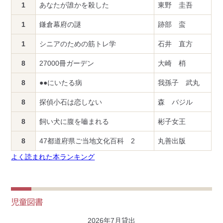
1
あなたが誰かを殺した
東野 圭吾
1
鎌倉幕府の謎
跡部 蛮
1
シニアのための筋トレ学
石井 直方
8
27000冊ガーデン
大崎 梢
8
●●にいたる病
我孫子 武丸
8
探偵小石は恋しない
森 バジル
8
飼い犬に腹を嚙まれる
彬子女王
8
47都道府県ご当地文化百科 2
丸善出版
よく読まれた本ランキング
児童図書
2026年7月貸出