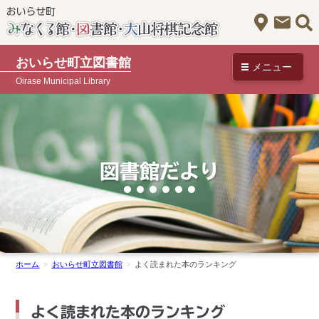
アクセス
お問
おいらせ町立図書館
メニュー
Oirase Municipal Library
図書館だより
ホーム
おいらせ町立図書館
よく読まれた本のランキング
よく読まれた本のランキング