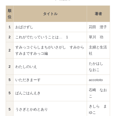
順
タイトル
著者
位
１
おばけずし
苅田 澄子
2
これがでたっていうことは… 1
草川 功
すみっコぐらしまちがいさがし すみから
主婦と生活
2
すみまですみっコ編
社
たかはし
2
わたしのいえ
なおこ
5
いただきまーす
accototo
石崎 なお
5
ばんごはんえき
こ
きしら ま
5
うさぎとかめとあり
ゆこ