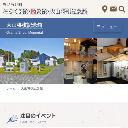
アクセス
お問
大山将棋記念館
メニュー
Oyama Shogi Memorial
ホーム
大山将棋記念館
注目のイベント
Featured Events