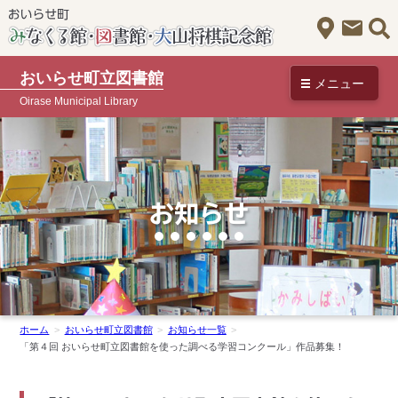
アクセス
お問
おいらせ町立図書館
メニュー
Oirase Municipal Library
お知らせ
ホーム
おいらせ町立図書館
お知らせ一覧
「第４回 おいらせ町立図書館を使った調べる学習コンクール」作品募集！