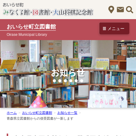
アクセス
お問
おいらせ町立図書館
メニュー
Oirase Municipal Library
お知らせ
ホーム
おいらせ町立図書館
お知らせ一覧
青森県立図書館からの借受図書が一新します