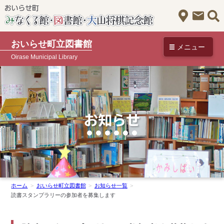
アクセス
お問
おいらせ町立図書館
メニュー
Oirase Municipal Library
お知らせ
ホーム
おいらせ町立図書館
お知らせ一覧
読書スタンプラリーの参加者を募集します