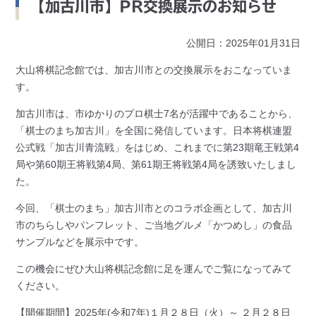
【加古川市】PR交換展示のお知らせ
公開日：2025年01月31日
大山将棋記念館では、加古川市との交換展示をおこなっていま
す。
加古川市は、市ゆかりのプロ棋士7名が活躍中であることから、
「棋士のまち加古川」を全国に発信しています。日本将棋連盟
公式戦「加古川青流戦」をはじめ、これまでに第23期竜王戦第4
局や第60期王将戦第4局、第61期王将戦第4局を誘致いたしまし
た。
今回、「棋士のまち」加古川市とのコラボ企画として、加古川
市のちらしやパンフレット、ご当地グルメ「かつめし」の食品
サンプルなどを展示中です。
この機会にぜひ大山将棋記念館に足を運んでご覧になってみて
ください。
【開催期間】2025年(令和7年)１月２８日（火）～ ２月２８日