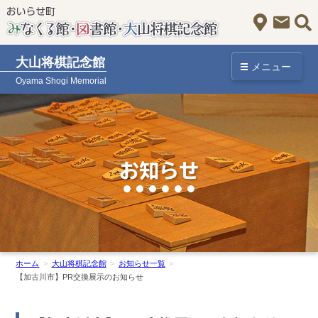
アクセス
お問
大山将棋記念館
メニュー
Oyama Shogi Memorial
お知らせ
ホーム
大山将棋記念館
お知らせ一覧
【加古川市】PR交換展示のお知らせ