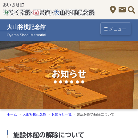
アクセス
お問
大山将棋記念館
メニュー
Oyama Shogi Memorial
お知らせ
ホーム
大山将棋記念館
お知らせ一覧
施設休館の解除について
施設休館の解除について