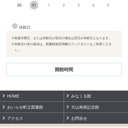
30
1
2
3
4
5
31
休館日
※毎週月曜日、または休館日が祝日の場合は翌日が休館日となります。
※休館日の本の返却は、図書館側玄関横のブックポストをご利用くださ
い。
開館時間
HOME
みなくる館
おいらせ町立図書館
大山将棋記念館
アクセス
お問合せ