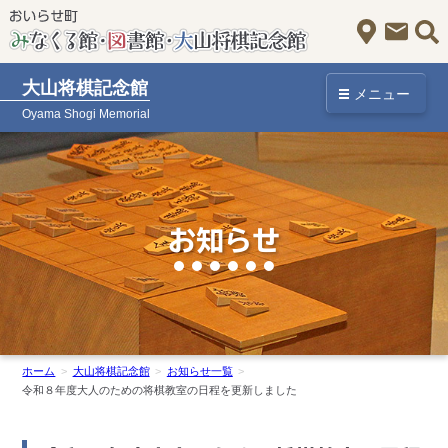
アクセス
お問
大山将棋記念館
メニュー
Oyama Shogi Memorial
お知らせ
ホーム
大山将棋記念館
お知らせ一覧
令和８年度大人のための将棋教室の日程を更新しました