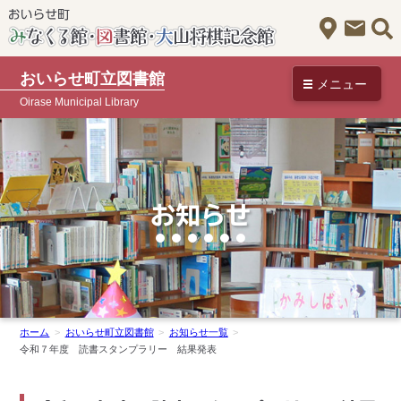
アクセス
お問
おいらせ町立図書館
メニュー
Oirase Municipal Library
お知らせ
ホーム
おいらせ町立図書館
お知らせ一覧
令和７年度 読書スタンプラリー 結果発表